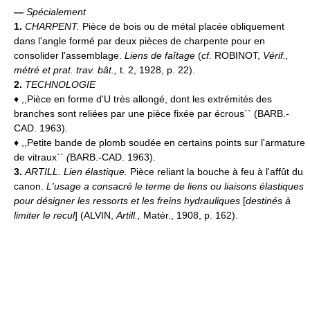
—
Spécialement
1.
CHARPENT.
Pièce de bois ou de métal placée obliquement
dans l'angle formé par deux pièces de charpente pour en
consolider l'assemblage.
Liens de faîtage
(
cf.
ROBINOT,
Vérif.,
métré et prat. trav. bât.,
t. 2, 1928, p. 22).
2.
TECHNOLOGIE
♦
,,Pièce en forme d'U très allongé, dont les extrémités des
branches sont reliées par une pièce fixée par écrous`` (BARB.-
CAD. 1963).
♦ ,,Petite bande de plomb soudée en certains points sur l'armature
de vitraux``
(
BARB.-CAD. 1963).
3.
ARTILL.
Lien élastique.
Pièce reliant la bouche à feu à l'affût du
canon.
L'usage a consacré le terme de liens ou liaisons élastiques
pour désigner les ressorts et les freins hydrauliques
[
destinés à
limiter le recul
] (ALVIN,
Artill.,
Matér., 1908, p. 162).