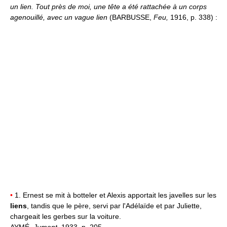
un lien.
Tout près de moi, une tête a été rattachée à un corps
agenouillé, avec un vague lien
(BARBUSSE,
Feu,
1916, p. 338) :
•
1. Ernest se mit à botteler et Alexis apportait les javelles sur les
liens
, tandis que le père, servi par l'Adélaïde et par Juliette,
chargeait les gerbes sur la voiture.
AYMÉ,
Jument,
1933, p. 205.