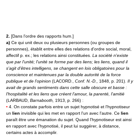
2.
[Dans l'ordre des rapports hum.]
a)
Ce qui unit deux ou plusieurs personnes (ou groupes de
personnes), établit entre elles des relations d'ordre social, moral,
affectif p. ex.; les relations ainsi constituées.
La société n'existe
que par l'unité; l'unité se forme par des liens; les liens, quand il
s'agit d'êtres intelligens, se changent en lois obligatoires pour la
conscience et maintenues par la double autorité de la force
publique et de l'opinion
(LACORD.,
Conf. N.-D.,
1848, p. 201).
Il y
avait de grands sentiments dans cette salle obscure et basse :
l'hospitalité et les liens que créent l'amour, la parenté, l'amitié
(LARBAUD,
Barnabooth,
1913, p. 266) :
•
4. On constate parfois entre un sujet hypnotisé et l'hypnotiseur
un
lien
invisible qui les met en rapport l'un avec l'autre. Ce
lien
paraît être une émanation du sujet. Quand l'hypnotiseur est ainsi
en rapport avec l'hypnotisé, il peut lui suggérer, à distance,
certains actes à accomplir.