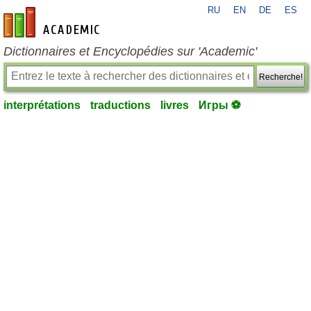
RU
EN
DE
ES
fr-academic.com
Dictionnaires et Encyclopédies sur 'Academic'
Recherche!
interprétations
traductions
livres
Игры ⚽