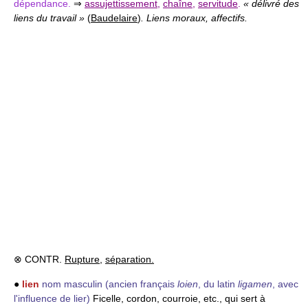
dépendance.
⇒
assujettissement
,
chaîne
,
servitude
.
« délivré des
liens du travail »
(
Baudelaire
)
. Liens moraux, affectifs.
⊗ CONTR.
Rupture
,
séparation.
●
lien
nom masculin
(ancien français
loien
, du latin
ligamen
, avec
l'influence de lier)
Ficelle, cordon, courroie, etc., qui sert à