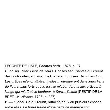
LECONTE DE LISLE,
Poèmes barb.,
1878, p. 97.
♦
Loc. fig., littér.
Liens de fleurs.
Choses séduisantes qui créent
des contraintes, entravent la liberté en douceur.
Je voulus fuir...
Les grâces m'enchaînèrent; elles m'étreignirent dans leurs liens
de fleurs, plus forts que le fer : je m'abandonnai aux grâces, à
l'ange qui m'offrait le bonheur, à Sara... j'aimai
(RESTIF DE LA
BRET.,
M. Nicolas,
1796, p. 227).
B. —
P. anal.
Ce qui réunit, rattache deux ou plusieurs choses
entre elles.
Le bœuf traîne d'une certaine manière son