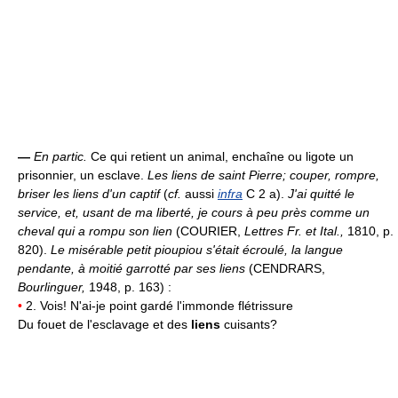
—
En partic.
Ce qui retient un animal, enchaîne ou ligote un
prisonnier, un esclave.
Les liens de saint Pierre; couper, rompre,
briser les liens d'un captif
(
cf.
aussi
infra
C 2 a).
J'ai quitté le
service, et, usant de ma liberté, je cours à peu près comme un
cheval qui a rompu son lien
(COURIER,
Lettres Fr. et Ital.,
1810, p.
820).
Le misérable petit pioupiou s'était écroulé, la langue
pendante, à moitié garrotté par ses liens
(CENDRARS,
Bourlinguer,
1948, p. 163) :
•
2. Vois! N'ai-je point gardé l'immonde flétrissure
Du fouet de l'esclavage et des
liens
cuisants?