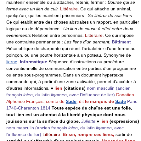
maintenir ensemble ou à attacher, retenir, fermer :
Bourse qui se
ferme avec un lien de cuir.
Littéraire.
Ce qui attache un animal,
quelqu'un, qui les maintient prisonniers :
Se libérer de ses liens.
Ce qui établit entre des choses abstraites un rapport, en particulier
logique ou de dépendance :
Un lien de cause à effet entre deux
événements
Relation entre personnes.
Littéraire.
Ce qui impose
une contrainte permanente :
Les liens d'un serment.
Bâtiment
Pièce oblique de charpente qui réunit l'arbalétrier d'une ferme au
poinçon, ou une poutre horizontale à un poteau. Synonyme de
lierne
.
Informatique
Séquence d'instructions ou procédure
conventionnelle de communication entre parties d'un programme
ou entre sous-programmes. Dans un document hypertexte,
commande qui, à partir d'une zone activable, permet d'accéder à
d'autres informations. ●
lien
(citations)
nom masculin
(ancien
français
loien
, du latin
ligamen
, avec l'influence de lier)
Donatien
Alphonse François, comte de
Sade
, dit
le marquis de
Sade
Paris
1740-Charenton 1814
Toute espèce de chaîne est une folie,
tout lien est un attentat à la liberté physique dont nous
jouissons sur la surface du globe.
Juliette
●
lien
(expressions)
nom masculin
(ancien français
loien
, du latin
ligamen
, avec
l'influence de lier)
Littéraire.
Briser, rompre ses liens,
sortir de
captivité ou s'affranchir d'une servitude morale.
Nouer des liens