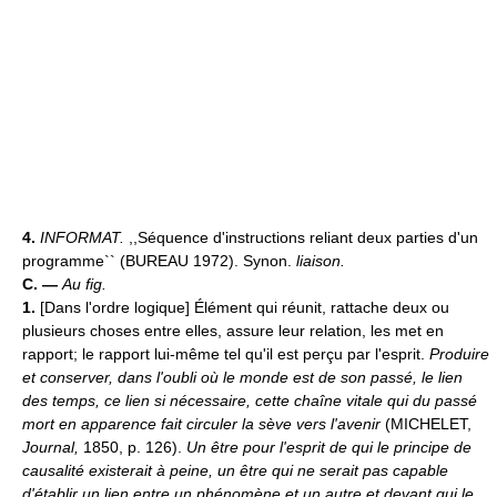
4.
INFORMAT.
,,Séquence d'instructions reliant deux parties d'un
programme`` (BUREAU 1972). Synon.
liaison.
C. —
Au fig.
1.
[Dans l'ordre logique] Élément qui réunit, rattache deux ou
plusieurs choses entre elles, assure leur relation, les met en
rapport; le rapport lui-même tel qu'il est perçu par l'esprit.
Produire
et conserver, dans l'oubli où le monde est de son passé, le lien
des temps, ce lien si nécessaire, cette chaîne vitale qui du passé
mort en apparence fait circuler la sève vers l'avenir
(MICHELET,
Journal,
1850, p. 126).
Un être pour l'esprit de qui le principe de
causalité existerait à peine, un être qui ne serait pas capable
d'établir un lien entre un phénomène et un autre et devant qui le