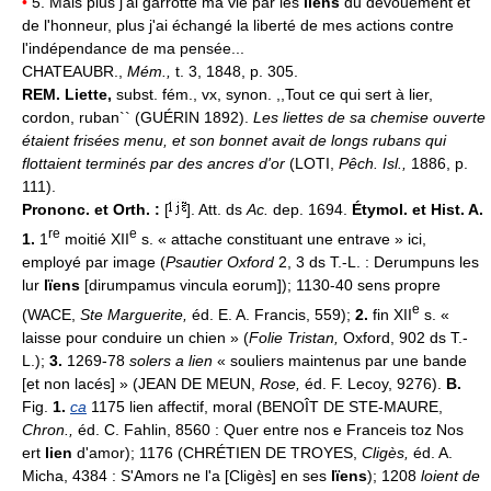
•
5. Mais plus j'ai garrotté ma vie par les
liens
du dévouement et
de l'honneur, plus j'ai échangé la liberté de mes actions contre
l'indépendance de ma pensée...
CHATEAUBR.,
Mém.,
t. 3, 1848, p. 305.
REM.
Liette,
subst. fém., vx, synon. ,,Tout ce qui sert à lier,
cordon, ruban`` (GUÉRIN 1892).
Les liettes de sa chemise ouverte
étaient frisées menu, et son bonnet avait de longs rubans qui
flottaient terminés par des ancres d'or
(LOTI,
Pêch. Isl.,
1886, p.
111).
Prononc. et Orth. :
[
]. Att. ds
Ac.
dep. 1694.
Étymol. et Hist. A.
re
e
1.
1
moitié XII
s. « attache constituant une entrave » ici,
employé par image (
Psautier Oxford
2, 3 ds T.-L. : Derumpuns les
lur
lïens
[dirumpamus vincula eorum]); 1130-40 sens propre
e
(WACE,
Ste Marguerite,
éd. E. A. Francis, 559);
2.
fin XII
s. «
laisse pour conduire un chien » (
Folie Tristan,
Oxford, 902 ds T.-
L.);
3.
1269-78
solers a lien
« souliers maintenus par une bande
[et non lacés] » (JEAN DE MEUN,
Rose,
éd. F. Lecoy, 9276).
B.
Fig.
1.
ca
1175 lien affectif, moral (BENOÎT DE STE-MAURE,
Chron.,
éd. C. Fahlin, 8560 : Quer entre nos e Franceis toz Nos
ert
lien
d'amor); 1176 (CHRÉTIEN DE TROYES,
Cligès,
éd. A.
Micha, 4384 : S'Amors ne l'a [Cligès] en ses
lïens
); 1208
loient de