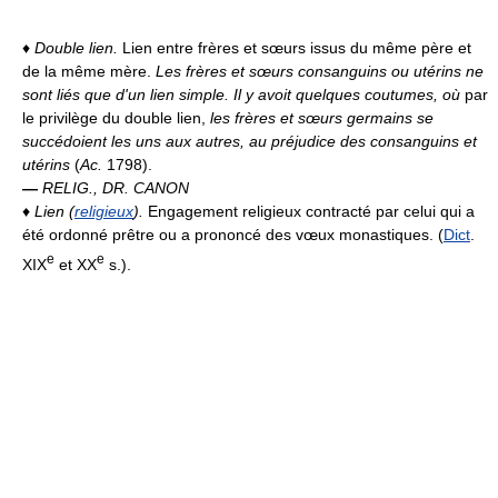
♦
Double lien.
Lien entre frères et sœurs issus du même père et
de la même mère.
Les frères et sœurs consanguins ou utérins ne
sont liés que d'un lien simple. Il y avoit quelques coutumes, où
par
le privilège du double lien,
les frères et sœurs germains se
succédoient les uns aux autres, au préjudice des consanguins et
utérins
(
Ac.
1798).
—
RELIG., DR. CANON
♦
Lien (
religieux
).
Engagement religieux contracté par celui qui a
été ordonné prêtre ou a prononcé des vœux monastiques. (
Dict
.
e
e
XIX
et XX
s.).