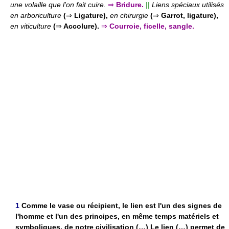
une volaille que l'on fait cuire.
⇒
Bridure.
||
Liens spéciaux utilisés
en arboriculture
(
⇒
Ligature),
en chirurgie
(
⇒
Garrot, ligature),
en viticulture
(
⇒
Accolure).
⇒
Courroie, ficelle, sangle.
1
Comme le vase ou récipient, le lien est l'un des signes de
l'homme et l'un des principes, en même temps matériels et
symboliques, de notre civilisation (…) Le lien (…) permet de