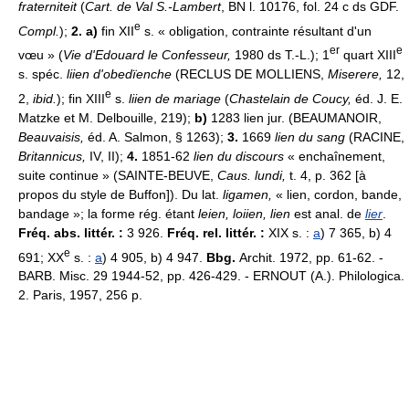
fraterniteit
(
Cart. de Val S.-Lambert
, BN l. 10176, fol. 24 c ds GDF.
e
Compl.
);
2. a)
fin XII
s. « obligation, contrainte résultant d'un
er
e
vœu » (
Vie d'Edouard le Confesseur,
1980 ds T.-L.); 1
quart XIII
s. spéc.
liien d'obedïenche
(RECLUS DE MOLLIENS,
Miserere,
12,
e
2,
ibid.
); fin XIII
s.
liien de mariage
(
Chastelain de Coucy,
éd. J. E.
Matzke et M. Delbouille, 219);
b)
1283 lien jur. (BEAUMANOIR,
Beauvaisis,
éd. A. Salmon, § 1263);
3.
1669
lien du sang
(RACINE,
Britannicus,
IV, II);
4.
1851-62
lien du discours
« enchaînement,
suite continue » (SAINTE-BEUVE,
Caus. lundi,
t. 4, p. 362 [à
propos du style de Buffon]). Du lat.
ligamen,
« lien, cordon, bande,
bandage »; la forme rég. étant
leien, loiien, lien
est anal. de
lier
.
Fréq. abs. littér. :
3 926.
Fréq. rel. littér. :
XIX s. :
a
) 7 365, b) 4
e
691; XX
s. :
a
) 4 905, b) 4 947.
Bbg.
Archit. 1972, pp. 61-62. -
BARB. Misc. 29 1944-52, pp. 426-429. - ERNOUT (A.). Philologica.
2. Paris, 1957, 256 p.