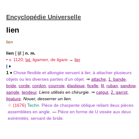
Encyclopédie Universelle
lien
lien
lien
[ ljɛ̃ ]
n. m.
• v. 1120;
lat.
ligamen,
de
ligare
→
lier
I
♦
1
♦
Chose flexible et allongée servant à lier, à attacher plusieurs
objets ou les diverses parties d'un objet.
⇒
attache
,
1. bande
,
bride
,
corde
,
cordon
,
courroie
,
élastique
,
ficelle
,
fil
,
ruban
,
sandow
,
sangle
,
tendeur
.
Liens utilisés en chirurgie.
⇒
catgut
,
2. garrot
,
ligature
.
Nouer, desserrer un lien.
♢
(1676)
Techn.
Pièce de charpente oblique reliant deux pièces
assemblées en angle.
—
Pièce en forme de U vissée aux deux
extrémités, servant de bride.