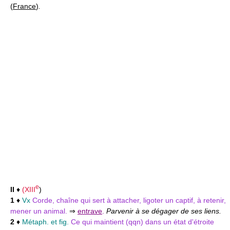
(
France
)
.
e
II
♦
(
XIII
)
1
♦
Vx
Corde, chaîne qui sert à attacher, ligoter un captif, à retenir,
mener un animal.
⇒
entrave
.
Parvenir à se dégager de ses liens.
2
♦
Métaph. et fig.
Ce qui maintient (qqn) dans un état d'étroite