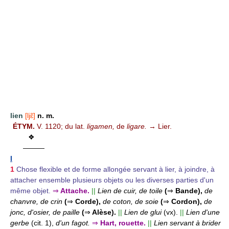
lien
[ljɛ̃]
n. m.
ÉTYM.
V. 1120; du lat.
ligamen,
de
ligare.
→ Lier.
❖
———
I
1
Chose flexible et de forme allongée servant à lier, à joindre, à
attacher ensemble plusieurs objets ou les diverses parties d'un
même objet.
⇒
Attache.
||
Lien de cuir, de toile
(
⇒
Bande),
de
chanvre, de crin
(
⇒
Corde),
de coton, de soie
(
⇒
Cordon),
de
jonc, d'osier, de paille
(
⇒
Alèse).
||
Lien de glui
(vx).
||
Lien d'une
gerbe
(cit. 1),
d'un fagot.
⇒
Hart, rouette.
||
Lien servant à brider