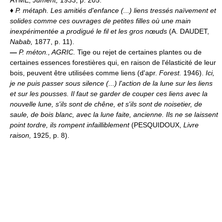
♦
P. métaph.
Les amitiés d'enfance (...) liens tressés naïvement et
solides comme ces ouvrages de petites filles où une main
inexpérimentée a prodigué le fil et les gros nœuds
(A. DAUDET,
Nabab,
1877, p. 11).
—
P. méton.,
AGRIC.
Tige ou rejet de certaines plantes ou de
certaines essences forestières qui, en raison de l'élasticité de leur
bois, peuvent être utilisées comme liens (d'apr.
Forest.
1946).
Ici,
je ne puis passer sous silence (...) l'action de la lune sur les liens
et sur les pousses. Il faut se garder de couper ces liens avec la
nouvelle lune, s'ils sont de chêne, et s'ils sont de noisetier, de
saule, de bois blanc, avec la lune faite, ancienne. Ils ne se laissent
point tordre, ils rompent infailliblement
(PESQUIDOUX,
Livre
raison,
1925, p. 8).