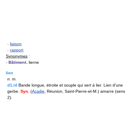
-
liaison
-
rapport
Synonymes
:
-
Bâtiment.
lierne
lien
n.
m.
d1./d
Bande longue, étroite et souple qui sert à lier. Lien d'une
gerbe.
Syn.
(
Acadie
, Réunion, Saint-Pierre-et-M.) amarre (sens
2).